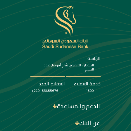
الرئاسة
السودان، الخرطوم, شارع أفريقيا, فندق
السلام
خدمة العملاء
العملاء الجدد
249183485676+
1800
الدعم والمساعدة
عن البنك